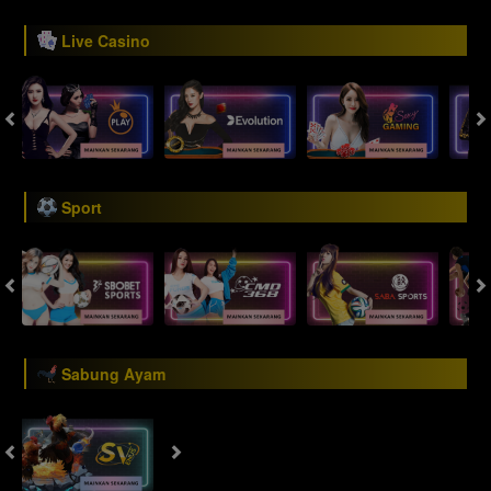
Live Casino
Sport
Sabung Ayam