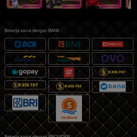
Bekerja sama dengan BANK :
Bekerja sama dengan PROVIDER :