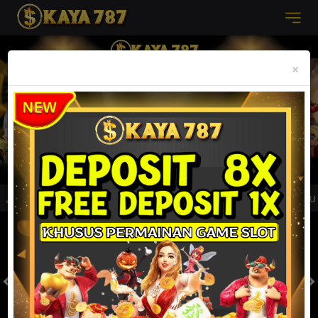
Previous
Nex
×
7, BANK SEDANG ADA GANGGUAN SILAHKAN MENGGUNAKAN QRIS UNTUK DE
MASUK
DAFTAR
TOGEL
SLOT
LIVE CASINO
SPORT
SABUNG AYAM
TEM