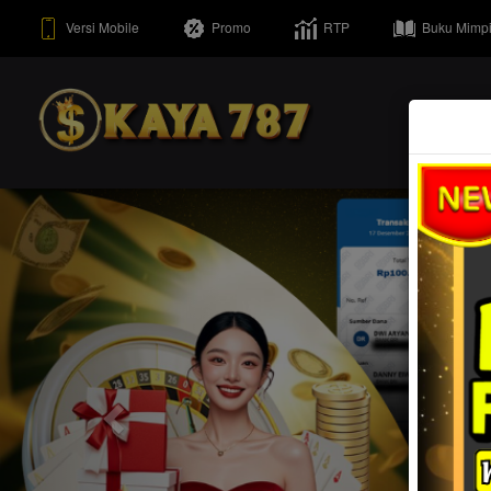
Versi Mobile
Promo
RTP
Buku Mimp
TOG
Previous